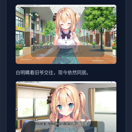
白明瞒着旧爷交往，现今依然同居。